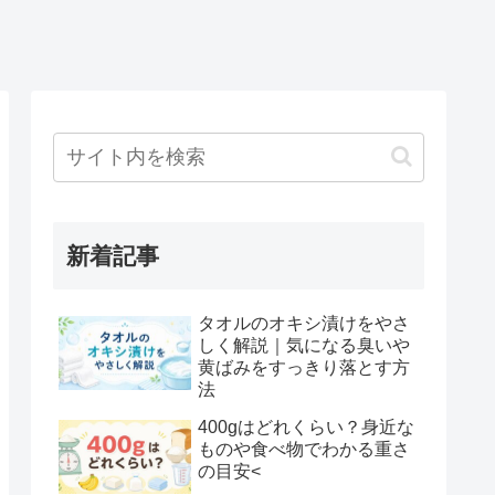
新着記事
タオルのオキシ漬けをやさ
しく解説｜気になる臭いや
黄ばみをすっきり落とす方
法
400gはどれくらい？身近な
ものや食べ物でわかる重さ
の目安<