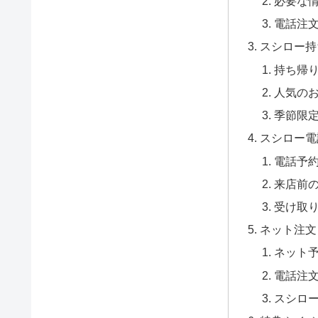
必要な
電話注
スシロー持
持ち帰
人気の
季節限
スシロー電
電話予
来店前
受け取
ネット注文
ネット
電話注
スシロー