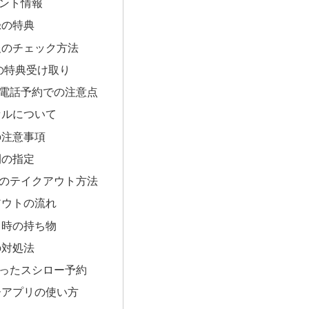
ント情報
録の特典
報のチェック方法
での特典受け取り
電話予約での注意点
セルについて
の注意事項
間の指定
のテイクアウト方法
アウトの流れ
り時の持ち物
の対処法
ったスシロー予約
ーアプリの使い方