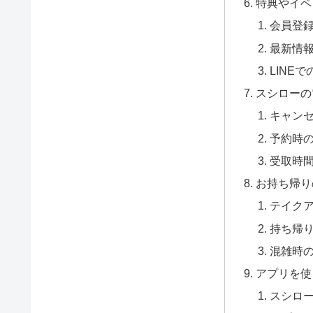
特典やイベ
会員登
最新情
LINE
スシローの
キャン
予約時
受取時
お持ち帰り
テイク
持ち帰
混雑時
アプリを使
スシロ