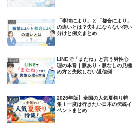
「事情により」と「都合により」
した
の違いとは？失礼にならない使い
分けと例文まとめ
LINEで「またね」と言う男性心
未分類
理の本音｜脈あり・脈なしの見極
め方と失敗しない返信例
2026年版】全国の人気夏祭り特
未分類
集！一度は行きたい日本の伝統イ
ベントまとめ