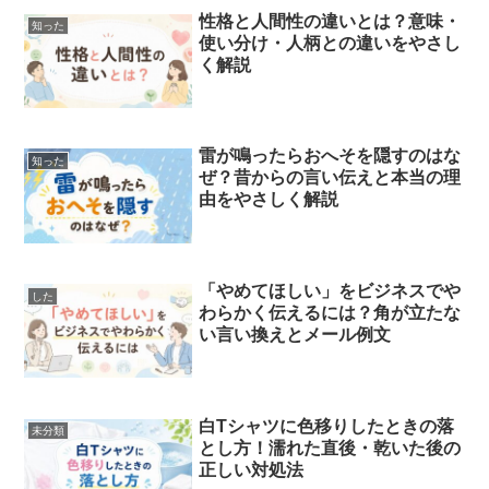
性格と人間性の違いとは？意味・
知った
使い分け・人柄との違いをやさし
く解説
雷が鳴ったらおへそを隠すのはな
知った
ぜ？昔からの言い伝えと本当の理
由をやさしく解説
「やめてほしい」をビジネスでや
した
わらかく伝えるには？角が立たな
い言い換えとメール例文
白Tシャツに色移りしたときの落
未分類
とし方！濡れた直後・乾いた後の
正しい対処法