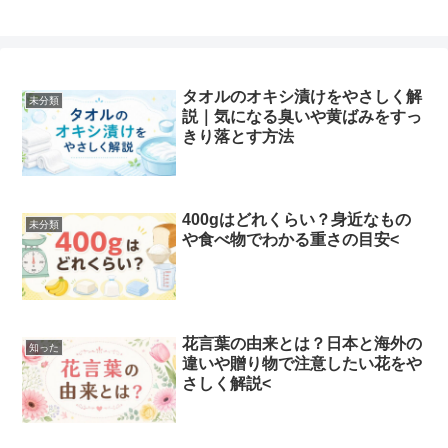
タオルのオキシ漬けをやさしく解
未分類
説｜気になる臭いや黄ばみをすっ
きり落とす方法
400gはどれくらい？身近なもの
未分類
や食べ物でわかる重さの目安<
花言葉の由来とは？日本と海外の
知った
違いや贈り物で注意したい花をや
さしく解説<