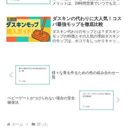
メリットは、24時間営業でいつでも立ち
寄れる手軽さにあります。急に必要にな
ったときや、出先で忘れ物に気づいたと
きでも、すぐに補えるのがコンビニの強
ダスキンの代わりに大人気！コス
買った
みです。特にホワイトボ...
パ最強モップを徹底比較
ダスキン代わりのモップとは？ダスキン
モップの特徴とその人気の理由ダスキン
のモップは、ホコリをしっかりキャッチ
する吸着力と、プロのような仕上がりが
人気の秘訣です。特に、レンタル制によ
る定期交換が清潔さを保ちつつ手間が少
ないと好評。家庭用として...
様々な青を作るための色の組み合わせ一
覧
ベビーゲートがつけられない場合の安全
確保法
ホーム
買った