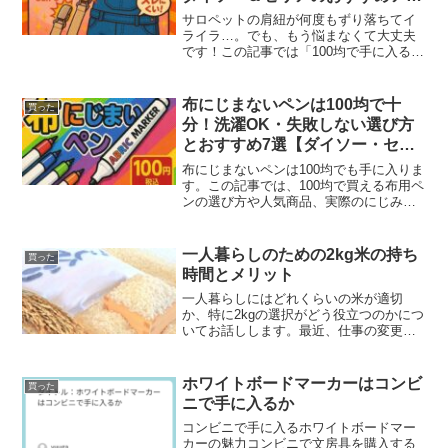
テムと貼り方完全ガイド
サロペットの肩紐が何度もずり落ちてイ
ライラ…。でも、もう悩まなくて大丈夫
です！この記事では「100均で手に入る滑
り止めアイテムで、サロペットのずり落
ち問題があっさり解決する！」という結
論を、体験談とともにわかりやすく紹介
布にじまないペンは100均で十
買った
します。肩紐が落ちる...
分！洗濯OK・失敗しない選び方
とおすすめ7選【ダイソー・セリ
ア】
布にじまないペンは100均でも手に入りま
す。この記事では、100均で買える布用ペ
ンの選び方や人気商品、実際のにじみに
くさや洗濯で落ちない理由まで、実例を
交えて詳しく解説します。ダイソーやセ
リアのなまえペン、水性・油性の違い、
一人暮らしのための2kg米の持ち
買った
ラメや白インクな...
時間とメリット
一人暮らしにはどれくらいの米が適切
か、特に2kgの選択がどう役立つのかにつ
いてお話しします。最近、仕事の変更で
単身赴任を始めた私は、外食や弁当だけ
ではコストがかさむため、自炊をしてい
ます。その際、米は欠かせない存在で
ホワイトボードマーカーはコンビ
買った
す。以前、家族4人で暮ら...
ニで手に入るか
コンビニで手に入るホワイトボードマー
カーの魅力コンビニで文房具を購入する