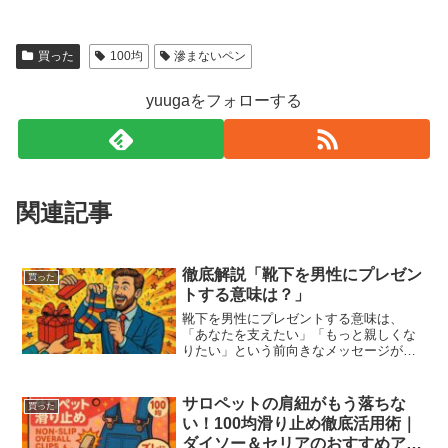
買った
100均
滲まないペン
yuugaをフォローする
関連記事
徹底解説「靴下を男性にプレゼン
買った
トする意味は？」
靴下を男性にプレゼントする意味は、
「あなたを支えたい」「もっと親しくな
りたい」という前向きなメッセージが込
められています。日本では実用的でおし
ゃれな贈り物として好印象ですが、文化
や相手との関係によって注意点もありま
サロペットの肩紐がもう落ちな
買った
す。本命サインになる場合や...
い！100均滑り止め徹底活用術｜
ダイソー＆セリアのおすすめアイ