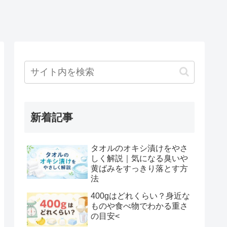
新着記事
タオルのオキシ漬けをやさ
しく解説｜気になる臭いや
黄ばみをすっきり落とす方
法
400gはどれくらい？身近な
ものや食べ物でわかる重さ
の目安<