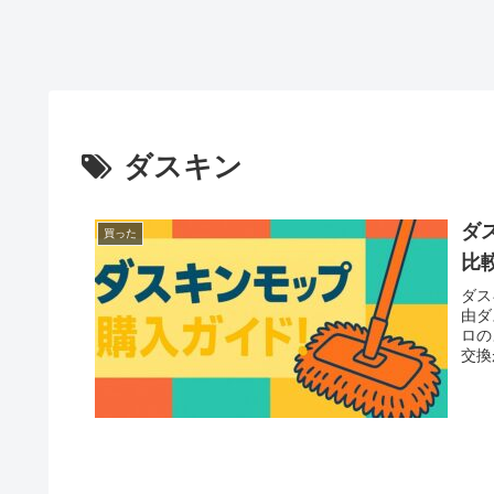
ダスキン
ダ
買った
比
ダス
由ダ
ロの
交換