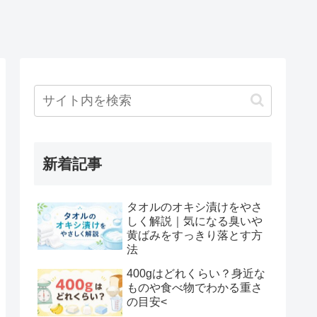
新着記事
タオルのオキシ漬けをやさ
しく解説｜気になる臭いや
黄ばみをすっきり落とす方
法
400gはどれくらい？身近な
ものや食べ物でわかる重さ
の目安<