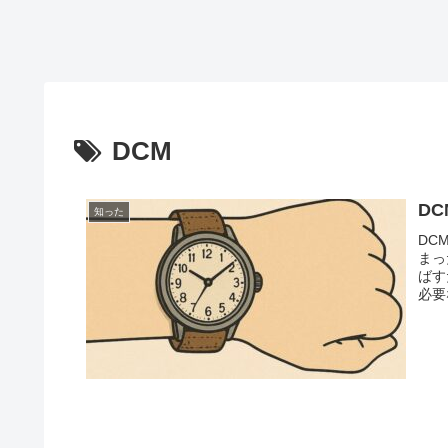
DCM
D
知った
DC
まっ
ばす
必要