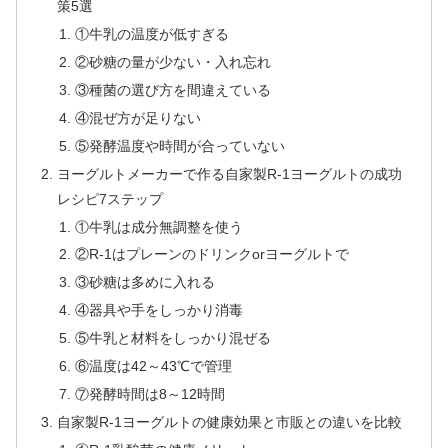
策5選
①牛乳の温度が低すぎる
②砂糖の量が少ない・入れ忘れ
③種菌の選び方を間違えている
④混ぜ方が足りない
⑤発酵温度や時間が合っていない
ヨーグルトメーカーで作る自家製R-1ヨーグルトの成功
レシピ7ステップ
①牛乳は成分無調整を使う
②R-1はプレーンのドリンクorヨーグルトで
③砂糖は多めに入れる
④器具や手をしっかり消毒
⑤牛乳と材料をしっかり混ぜる
⑥温度は42～43℃で管理
⑦発酵時間は8～12時間
自家製R-1ヨーグルトの健康効果と市販との違いを比較