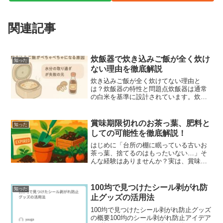
関連記事
炊飯器で炊き込みご飯が全く炊け
知った
ない理由を徹底解説
炊き込みご飯が全く炊けてない理由と
は？炊飯器の特性と問題点炊飯器は通常
の白米を基準に設計されています。炊き
込みご飯では、具材や調味料の影響で炊
き加減が不安定になることがあります。
失敗する原因と特徴炊き上がっていない
賞味期限切れのお茶っ葉、肥料と
知った
場合、水が残っていたり、米...
しての可能性を徹底解説！
はじめに「台所の棚に眠っている古いお
茶っ葉、捨てるのはもったいない…」そ
んな経験はありませんか？実は、賞味期
限切れのお茶っ葉は肥料として再利用で
きる優れた素材なんです。本記事では、
お茶っ葉の保存性や成分変化をはじめ、
100均で見つけたシール剥がれ防
知った
家庭菜園への活用法やその...
止グッズの活用法
100均で見つけたシール剥がれ防止グッズ
の概要100均のシール剥がれ防止アイデア