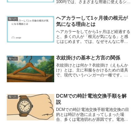
100均では、さまざまな用途に使えるシー
ル剥がれ防止グッズが揃っています。ネ
イル用トップコートや防水フィルム、透
明シートなど、工夫次第で日常使いのシ
ヘアカラーして1ヶ月後の根元が
知った
ールをしっか...
気になる理由とは
ヘアカラーをしてから1ヶ月ほど経過する
と、多くの人が「根元が気になる」と感
じはじめます。では、なぜそんなに早く
根元の黒髪が目立ち始めるのでしょう
か？この記事では、根元が目立つ理由や
リタッチのタイミング、目立ちにくくす
衣紋掛けの基本と方言の関係
知った
るコツ、さらには1年放置...
衣紋掛けとは何か？衣紋掛け（えもんか
け）とは、主に和服をかけるための道具
で、現代でいうハンガーの一種です。着
物や浴衣など、形崩れしやすい衣類を美
しく保管するために使われてきました。
衣紋掛けの歴史と由来衣紋掛けの歴史は
江戸時代までさかのぼると...
DCMでの時計電池交換手順を解
知った
説
DCMでの時計電池交換手順電池交換の目
的とは時計が急に止まってしまった場
合、多くは電池切れが原因です。電池交
換は時計の寿命を延ばすための基本的な
メンテナンスであり、定期的な交換が必
要です。必要な工具と準備電池交換には