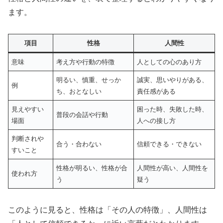
ます。
項目
性格
人間性
意味
考え方や行動の特徴
人としての心のあり方
明るい、慎重、せっか
誠実、思いやりがある、
例
ち、おとなしい
責任感がある
見えやすい
困った時、失敗した時、
普段の会話や行動
場面
人への接し方
判断されや
合う・合わない
信頼できる・できない
すいこと
性格が明るい、性格が合
人間性が高い、人間性を
使われ方
う
疑う
このように見ると、性格は「その人の特徴」、人間性は