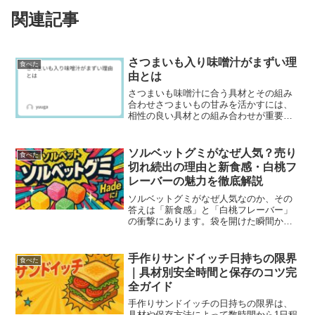
関連記事
さつまいも入り味噌汁がまずい理
食べた
由とは
さつまいも味噌汁に合う具材とその組み
合わせさつまいもの甘みを活かすには、
相性の良い具材との組み合わせが重要で
す。玉ねぎ、油揚げ、豆腐などの淡白な
具材と合わせると、バランスが整いやす
くなります。さらに、舞茸やしめじなど
ソルベットグミがなぜ人気？売り
食べた
のきのこ類を加えると、旨...
切れ続出の理由と新食感・白桃フ
レーバーの魅力を徹底解説
ソルベットグミがなぜ人気なのか、その
答えは「新食感」と「白桃フレーバー」
の衝撃にあります。袋を開けた瞬間から
広がる香りと、外はシャリシャリ、中は
もっちりの食感、さらにジューシーな白
桃の味わいがSNSを中心に大バズり。
手作りサンドイッチ日持ちの限界
食べた
「見つけたら即買い！」と...
｜具材別安全時間と保存のコツ完
全ガイド
手作りサンドイッチの日持ちの限界は、
具材や保存方法によって数時間から1日程