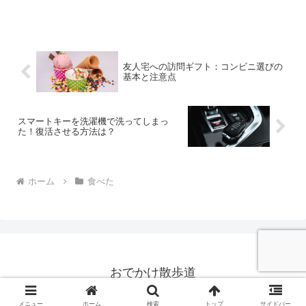
らかくても必ずしも失敗とは限りませ
ん。ただ、「生焼け」や「水っぽい」仕
上がりになってしまう原因はいくつかあ
ります。この記事では、ガト...
友人宅への訪問ギフト：コンビニ選びの
基本と注意点
スマートキーを洗濯機で洗ってしまっ
た！復活させる方法は？
ホーム
食べた
おでかけ散歩道
© 2024 おでかけ散歩道.
メニュー
ホーム
検索
トップ
サイドバー