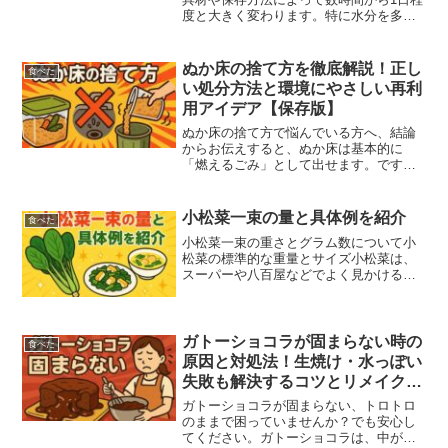
度と大きく変わります。特に水分を多く
含む生野菜やフルーツは傷みやすく、常
温保存は避ける必要があります。この記
事では、具材別の安全な消費時間、長持
ぬか床の捨て方を徹底解説！正し
食べた
ちさせる保存方法、持ち...
い処分方法と環境にやさしい再利
用アイデア【保存版】
ぬか床の捨て方で悩んでいる方へ、結論
からお伝えすると、ぬか床は基本的に
「燃えるごみ」として出せます。です
が、ただ捨てるだけじゃなく、土に埋め
たり、肥料として再利用したり、最後ま
で使い切る方法もあるんです。この記事
小松菜一束の量と具体例を紹介
食べた
では、ぬか床を捨てるタイミン...
小松菜一束の重さとグラム数について小
松菜の標準的な重量とサイズ小松菜は、
スーパーや八百屋などでよく見かける葉
物野菜のひとつです。一般的には、根元
を切らずに束ねられた状態で売られてお
り、1束あたりの長さは約25〜30cm程
度。葉先は濃い緑色で...
ガトーショコラが固まらない時の
食べた
原因と対処法！生焼け・水っぽい
失敗も解決するコツとリメイクア
イデア
ガトーショコラが固まらない、トロトロ
のままで困っていませんか？でも安心し
てください。ガトーショコラは、中が柔