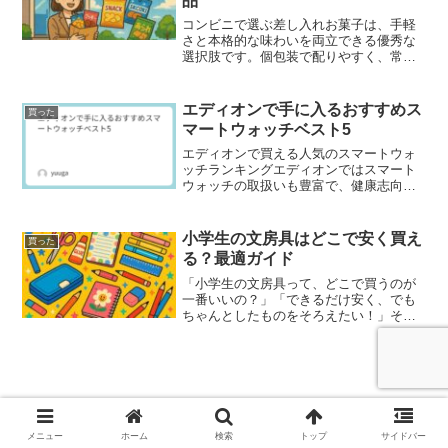
品
コンビニで選ぶ差し入れお菓子は、手軽
さと本格的な味わいを両立できる優秀な
選択肢です。個包装で配りやすく、常温
保存が可能なものを選べば、渡すタイミ
ングや場所を選ばず安心して渡せます。
パッケージの華やかさや季節感のあるデ
エディオンで手に入るおすすめス
買った
ザインは、見た目から喜ば...
マートウォッチベスト5
エディオンで買える人気のスマートウォ
ッチランキングエディオンではスマート
ウォッチの取扱いも豊富で、健康志向や
アウトドア派、ビジネスユースなど、さ
まざまなライフスタイルに対応したモデ
ルが揃っています。店頭では実際に試着
小学生の文房具はどこで安く買え
買った
してフィット感や操作感を...
る？最適ガイド
「小学生の文房具って、どこで買うのが
一番いいの？」「できるだけ安く、でも
ちゃんとしたものをそろえたい！」そん
なお悩みを持つ保護者の方も多いのでは
ないでしょうか。この記事では、小学生
の文房具の選び方から、お得に買えるお
すすめの店舗・通販サイト...
愛犬が亡くなった時、どう声をかければ
いい？心に寄り添う贈り物の選び方
メニュー
ホーム
検索
トップ
サイドバー