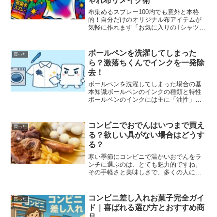
ゃれ布リメイク術
布染めるスプレー100均でも意外と本格
的！自分だけのオリジナル布アイテムが
気軽に作れます「お気に入りのTシャツや
エコバッグ、ちょっと色を変えてみたい
な…」そんな時、100均で手に入る布染め
スプレーや代用アイテムを使えば、誰で
ボールペンを洗濯してしまった
買った
も簡単におしゃれ...
ら？激落ちくんでインクを一発除
去！
ボールペンを洗濯してしまった場合の基
本知識ボールペンのインクの種類と特性
ボールペンのインクには主に「油性」
「水性」「ゲルインク」の3種類がありま
す。油性インクは耐水性があり乾きも早
いですが、落ちにくいのが特徴。水性や
コンビニでおでんはいつまで買え
買った
ゲルインクは比較的にじみ...
る？欲しい具がない場合はどうす
る？
寒い季節にコンビニで温かいおでんをラ
ンチに選ぶのは、とても魅力的ですね。
その手軽さと美味しさで、多くの人に愛
されているおでんですが、ランチタイム
にも楽しむことができるのでしょうか？
24時間営業のコンビニでも、おでんの提
コンビニ差し入れお菓子完全ガイ
買った
供時間や欲しい具材がな...
ド｜喜ばれる選び方とおすすめ商