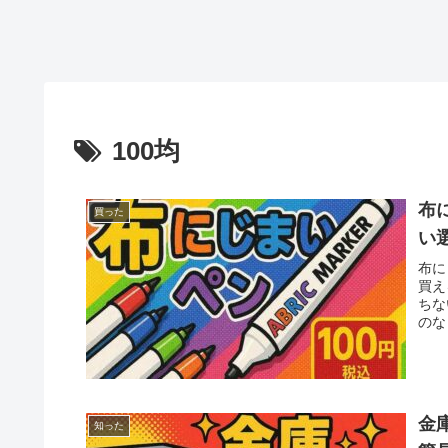
100均
布
買った
い
布に
買え
ちな
のな
金
知った