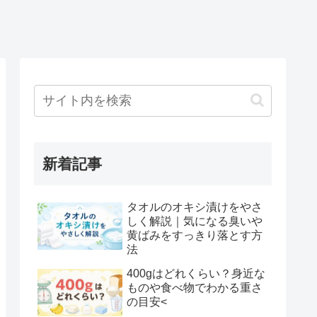
新着記事
タオルのオキシ漬けをやさ
しく解説｜気になる臭いや
黄ばみをすっきり落とす方
法
400gはどれくらい？身近な
ものや食べ物でわかる重さ
の目安<