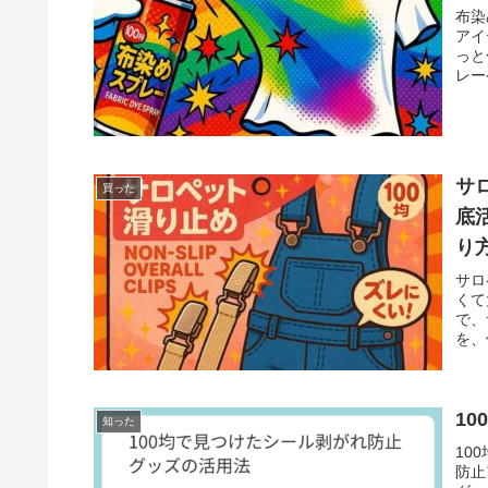
布染
アイ
っと
レー
サ
買った
底
り
サロ
くて
で、
を、
1
知った
10
防止