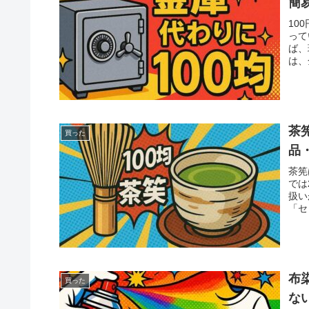
簡
10
って
ば、
は、
茶
買った
品
茶筅
では
扱い
「セ
布
買った
な