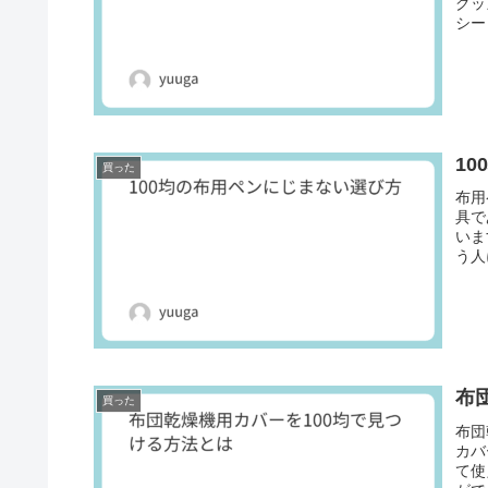
グッ
シー
1
買った
布用
具で
いま
う人
布
買った
布団
カバ
て使