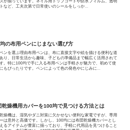
ズが揃っています。ネイル用トップコートや防水フィルム、透明
トなど、工夫次第で日常使いのシールをしっか...
00均の布用ペンにじまない選び方
ペンを選ぶ理由布用ペンは、布に直接文字や絵を描ける便利な道
あり、日常生活から趣味、子どもの準備品まで幅広く活用されて
す。特に100均で手に入る布用ペンは手軽さが魅力で、初めて使
にもぴったりです。ペンによって色の発色やにじみに...
団乾燥機用カバーを100均で見つける方法とは
乾燥機は、湿気やダニ対策に欠かせない便利な家電ですが、専用
ーは意外と高価です。しかし、100均には布団乾燥機カバーとし
えるアイテムが豊富に揃っており、手軽に代用品を見つけること