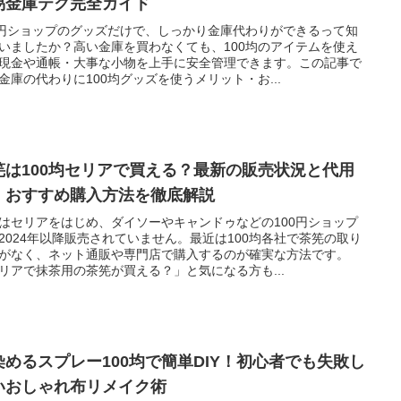
易金庫テク完全ガイド
0円ショップのグッズだけで、しっかり金庫代わりができるって知
いましたか？高い金庫を買わなくても、100均のアイテムを使え
現金や通帳・大事な小物を上手に安全管理できます。この記事で
金庫の代わりに100均グッズを使うメリット・お...
筅は100均セリアで買える？最新の販売状況と代用
・おすすめ購入方法を徹底解説
はセリアをはじめ、ダイソーやキャンドゥなどの100円ショップ
2024年以降販売されていません。最近は100均各社で茶筅の取り
がなく、ネット通販や専門店で購入するのが確実な方法です。
リアで抹茶用の茶筅が買える？」と気になる方も...
染めるスプレー100均で簡単DIY！初心者でも失敗し
いおしゃれ布リメイク術