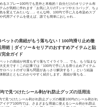
めるスプレー100均でも意外と本格的！自分だけのオリジナル布
テムが気軽に作れます「お気に入りのTシャツやエコバッグ、ちょ
色を変えてみたいな…」そんな時、100均で手に入る布染めスプ
や代用アイテムを使えば、誰でも簡単におしゃれ...
ロペットの肩紐がもう落ちない！100均滑り止め徹
活用術｜ダイソー＆セリアのおすすめアイテムと貼
方完全ガイド
ペットの肩紐が何度もずり落ちてイライラ…。でも、もう悩まな
大丈夫です！この記事では「100均で手に入る滑り止めアイテム
サロペットのずり落ち問題があっさり解決する！」という結論
体験談とともにわかりやすく紹介します。肩紐が落ちる...
00均で見つけたシール剥がれ防止グッズの活用法
0均で見つけたシール剥がれ防止グッズの概要100均のシール剥がれ
アイデア100均では、さまざまな用途に使えるシール剥がれ防止